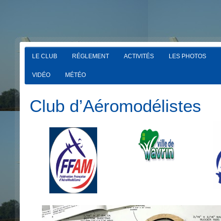
LE CLUB
RÉGLEMENT
ACTIVITÉS
LES PHOTOS
VIDÉO
MÉTÉO
Club d’Aéromodélistes