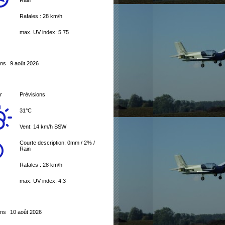
Rain
Rafales : 28 km/h
max. UV index: 5.75
ons
9 août 2026
r
Prévisions
31°C
Vent: 14 km/h SSW
Courte description:
0mm
/
2%
/
Rain
Rafales : 28 km/h
max. UV index: 4.3
ons
10 août 2026