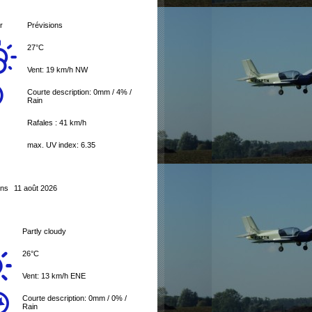
r
Prévisions
27°C
Vent: 19 km/h NW
Courte description:
0mm
/
4%
/
Rain
Rafales : 41 km/h
max. UV index: 6.35
ons
11 août 2026
Partly cloudy
26°C
Vent: 13 km/h ENE
Courte description:
0mm
/
0%
/
Rain