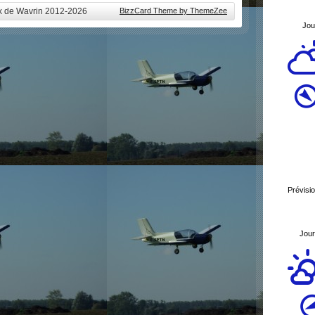
ux de Wavrin 2012-2026
BizzCard Theme by ThemeZee
Jou
Prévisi
Jour