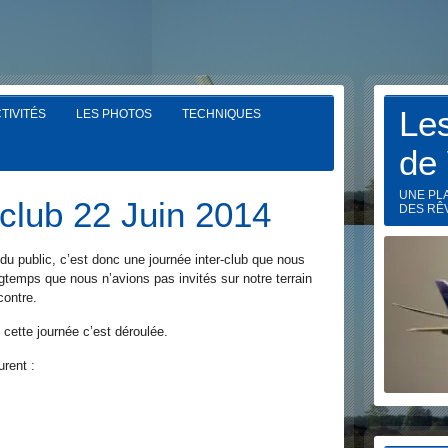
Le
TIVITÉS
LES PHOTOS
TECHNIQUES
de
UNE PL
rclub 22 Juin 2014
DES RÊ
 du public, c’est donc une journée inter-club que nous
ongtemps que nous n’avions pas invités sur notre terrain
contre.
 cette journée c’est déroulée.
rent :