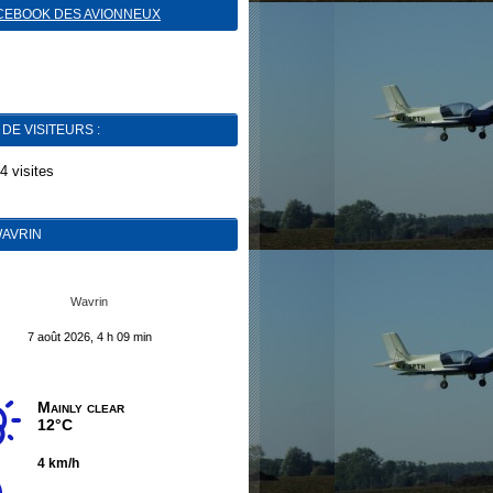
CEBOOK DES AVIONNEUX
DE VISITEURS :
4 visites
AVRIN
Wavrin
7 août 2026, 4 h 09 min
Mainly clear
12°C
4 km/h