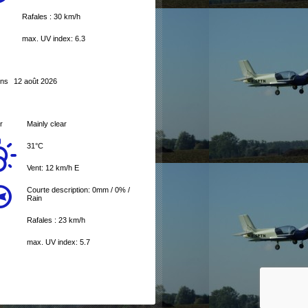
Rafales : 30 km/h
max. UV index: 6.3
ons
12 août 2026
r
Mainly clear
31°C
Vent: 12 km/h E
Courte description:
0mm
/
0%
/
Rain
Rafales : 23 km/h
max. UV index: 5.7