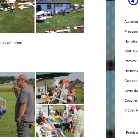
Apparent
Pression
Humidité
tos aérienne.
Vent: 4 
Rafales 
UV-Index
Courte d
Lever du 
Coucher d
© 2026 
Prévisi