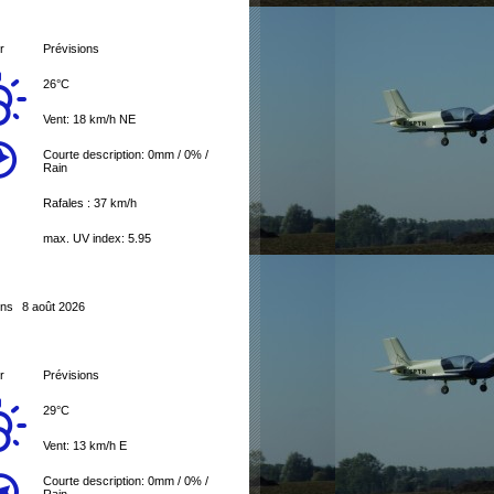
r
Prévisions
26°C
Vent: 18 km/h NE
Courte description:
0mm
/
0%
/
Rain
Rafales : 37 km/h
max. UV index: 5.95
ons
8 août 2026
r
Prévisions
29°C
Vent: 13 km/h E
Courte description:
0mm
/
0%
/