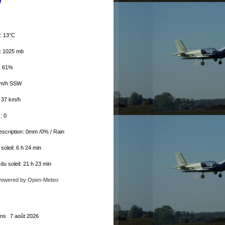
: 13°C
: 1025 mb
: 61%
km/h SSW
: 37 km/h
: 0
escription:
0mm
/
0%
/
Rain
soleil: 6 h 24 min
u soleil: 21 h 23 min
Powered by Open-Meteo
ons
7 août 2026