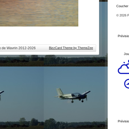
Coucher d
© 2026 
Prévisi
ux de Wavrin 2012-2026
BizzCard Theme by ThemeZee
Jou
Prévisi