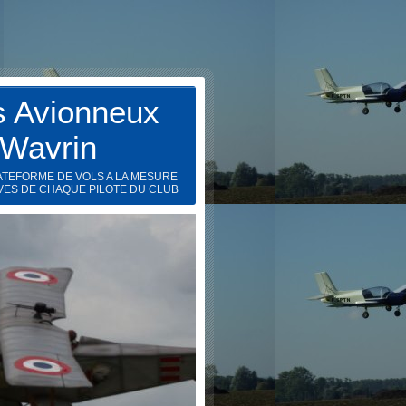
s Avionneux
 Wavrin
ATEFORME DE VOLS A LA MESURE
VES DE CHAQUE PILOTE DU CLUB