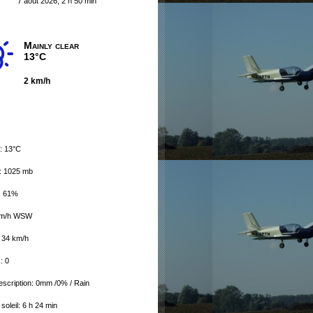
7 août 2026, 2 h 50 min
Mainly clear
13°C
2 km/h
: 13°C
: 1025 mb
: 61%
 km/h WSW
: 34 km/h
: 0
escription:
0mm
/
0%
/
Rain
soleil: 6 h 24 min