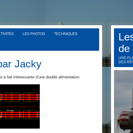
Le
TIVITÉS
LES PHOTOS
TECHNIQUES
de
UNE PL
par Jacky
DES RÊ
 à fait intéressante d’une double alimentation.