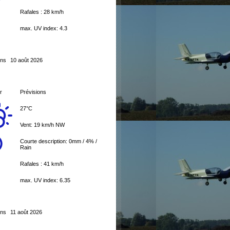
Rafales : 28 km/h
max. UV index: 4.3
ons
10 août 2026
r
Prévisions
27°C
Vent: 19 km/h NW
Courte description:
0mm
/
4%
/
Rain
Rafales : 41 km/h
max. UV index: 6.35
ons
11 août 2026