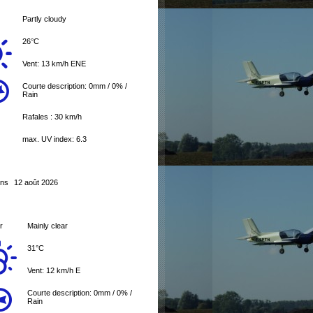
Partly cloudy
26°C
Vent: 13 km/h ENE
Courte description:
0mm
/
0%
/
Rain
Rafales : 30 km/h
max. UV index: 6.3
ons
12 août 2026
r
Mainly clear
31°C
Vent: 12 km/h E
Courte description:
0mm
/
0%
/
Rain