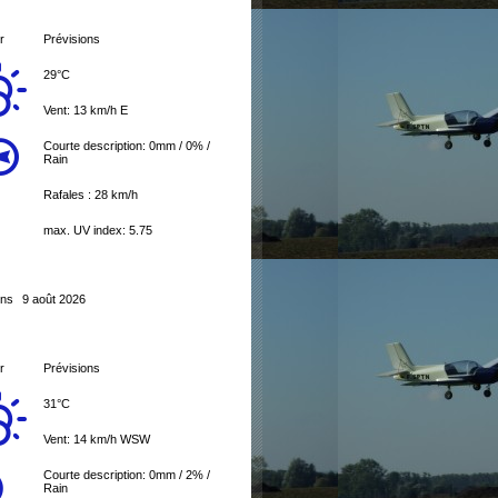
r
Prévisions
29°C
Vent: 13 km/h E
Courte description:
0mm
/
0%
/
Rain
Rafales : 28 km/h
max. UV index: 5.75
ons
9 août 2026
r
Prévisions
31°C
Vent: 14 km/h WSW
Courte description:
0mm
/
2%
/
Rain