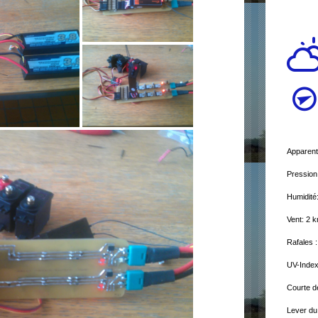
Apparent
Pression
Humidité
Vent: 2
Rafales 
UV-Index
Courte d
Lever du 