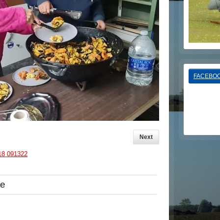
FACEBOO
Next
-18 091322
re